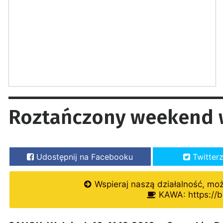
Roztańczony weekend 
Udostępnij na Facebooku
Twitter
Wspieraj naszą działalność, mo
KAWA: https://b