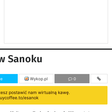
w Sanoku
ze
Wykop.pl
0
żesz postawić nam wirtualną kawę.
uycoffee.to/esanok