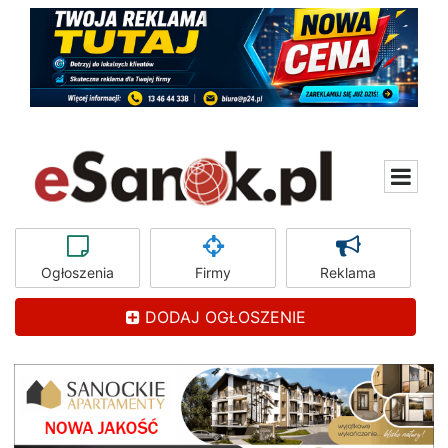
Ogłoszenia
Firmy
Reklama
DODAJ OGŁOSZENIE