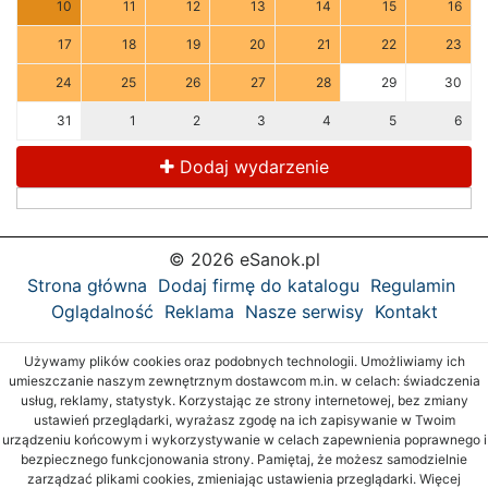
10
11
12
13
14
15
16
17
18
19
20
21
22
23
24
25
26
27
28
29
30
31
1
2
3
4
5
6
Dodaj wydarzenie
© 2026 eSanok.pl
Strona główna
Dodaj firmę do katalogu
Regulamin
Oglądalność
Reklama
Nasze serwisy
Kontakt
Używamy plików cookies oraz podobnych technologii. Umożliwiamy ich
umieszczanie naszym zewnętrznym dostawcom m.in. w celach: świadczenia
usług, reklamy, statystyk. Korzystając ze strony internetowej, bez zmiany
ustawień przeglądarki, wyrażasz zgodę na ich zapisywanie w Twoim
urządzeniu końcowym i wykorzystywanie w celach zapewnienia poprawnego i
bezpiecznego funkcjonowania strony. Pamiętaj, że możesz samodzielnie
zarządzać plikami cookies, zmieniając ustawienia przeglądarki. Więcej