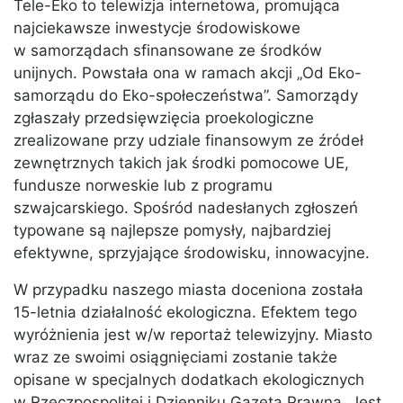
Tele-Eko to telewizja internetowa, promująca
najciekawsze inwestycje środowiskowe
w samorządach sfinansowane ze środków
unijnych. Powstała ona w ramach akcji „Od Eko-
samorządu do Eko-społeczeństwa”. Samorządy
zgłaszały przedsięwzięcia proekologiczne
zrealizowane przy udziale finansowym ze źródeł
zewnętrznych takich jak środki pomocowe UE,
fundusze norweskie lub z programu
szwajcarskiego. Spośród nadesłanych zgłoszeń
typowane są najlepsze pomysły, najbardziej
efektywne, sprzyjające środowisku, innowacyjne.
W przypadku naszego miasta doceniona została
15-letnia działalność ekologiczna. Efektem tego
wyróżnienia jest w/w reportaż telewizyjny. Miasto
wraz ze swoimi osiągnięciami zostanie także
opisane w specjalnych dodatkach ekologicznych
w Rzeczpospolitej i Dzienniku Gazeta Prawna. Jest