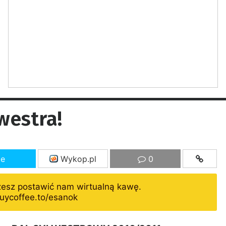
westra!
ze
Wykop.pl
0
żesz postawić nam wirtualną kawę.
uycoffee.to/esanok