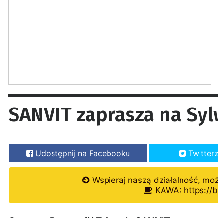
SANVIT zaprasza na Syl
Udostępnij na Facebooku
Twitter
Wspieraj naszą działalność, mo
KAWA: https://b