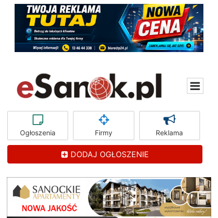
Ogłoszenia
Firmy
Reklama
DODAJ OGŁOSZENIE