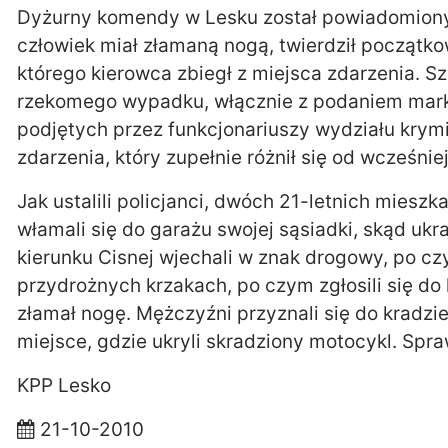
Dyżurny komendy w Lesku został powiadomiony
człowiek miał złamaną nogą, twierdził początk
którego kierowca zbiegł z miejsca zdarzenia. S
rzekomego wypadku, włącznie z podaniem marki
podjętych przez funkcjonariuszy wydziału krym
zdarzenia, który zupełnie różnił się od wcześni
Jak ustalili policjanci, dwóch 21-letnich miesz
włamali się do garażu swojej sąsiadki, skąd uk
kierunku Cisnej wjechali w znak drogowy, po cz
przydrożnych krzakach, po czym zgłosili się do
złamał nogę. Mężczyźni przyznali się do kradz
miejsce, gdzie ukryli skradziony motocykl. Spr
KPP Lesko
21-10-2010