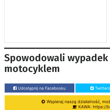
Spowodowali wypadek 
motocyklem
Udostępnij na Facebooku
Twitter
Wspieraj naszą działalność, mo
KAWA: https://b