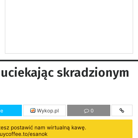
uciekając skradzionym
ze
Wykop.pl
0
żesz postawić nam wirtualną kawę.
uycoffee.to/esanok