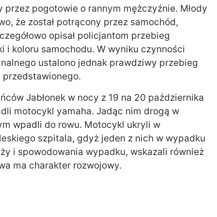
 przez pogotowie o rannym mężczyźnie. Młody
owo, że został potrącony przez samochód,
zczegółowo opisał policjantom przebieg
 i koloru samochodu. W wyniku czynności
inalnego ustalono jednak prawdziwy przebieg
ej przedstawionego.
kańców Jabłonek w nocy z 19 na 20 października
radli motocykl yamaha. Jadąc nim drogą w
ym wpadli do rowu. Motocykl ukryli w
 leskiego szpitala, gdyż jeden z nich w wypadku
ieży i spowodowania wypadku, wskazali również
awa ma charakter rozwojowy.