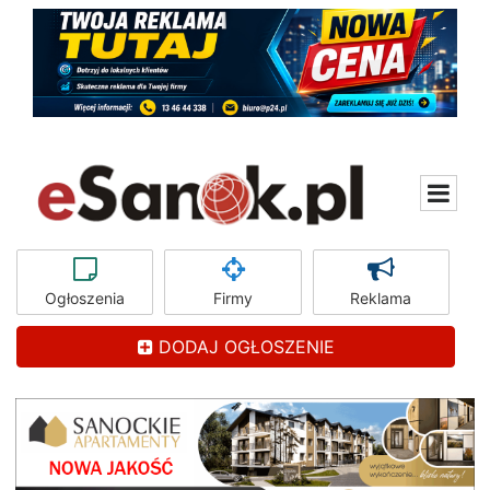
Ogłoszenia
Firmy
Reklama
DODAJ OGŁOSZENIE