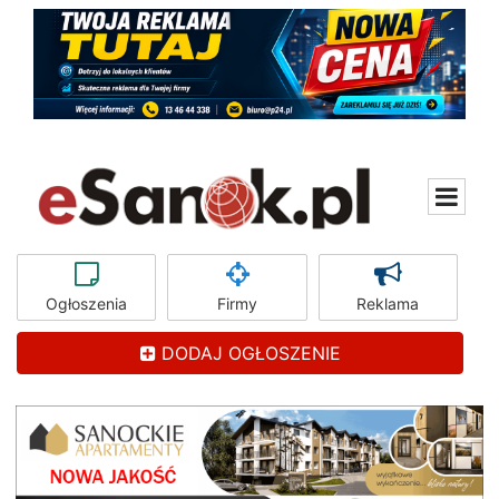
Ogłoszenia
Firmy
Reklama
DODAJ OGŁOSZENIE