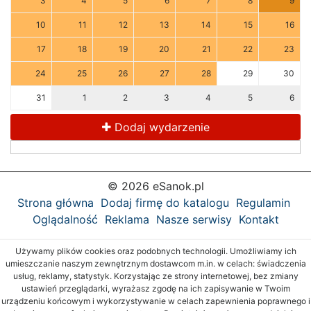
3
4
5
6
7
8
9
10
11
12
13
14
15
16
17
18
19
20
21
22
23
24
25
26
27
28
29
30
31
1
2
3
4
5
6
Dodaj wydarzenie
© 2026 eSanok.pl
Strona główna
Dodaj firmę do katalogu
Regulamin
Oglądalność
Reklama
Nasze serwisy
Kontakt
Używamy plików cookies oraz podobnych technologii. Umożliwiamy ich
umieszczanie naszym zewnętrznym dostawcom m.in. w celach: świadczenia
usług, reklamy, statystyk. Korzystając ze strony internetowej, bez zmiany
ustawień przeglądarki, wyrażasz zgodę na ich zapisywanie w Twoim
urządzeniu końcowym i wykorzystywanie w celach zapewnienia poprawnego i