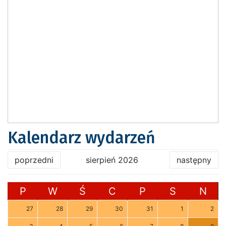
Kalendarz wydarzeń
poprzedni
sierpień 2026
następny
P
W
Ś
C
P
S
N
27
28
29
30
31
1
2