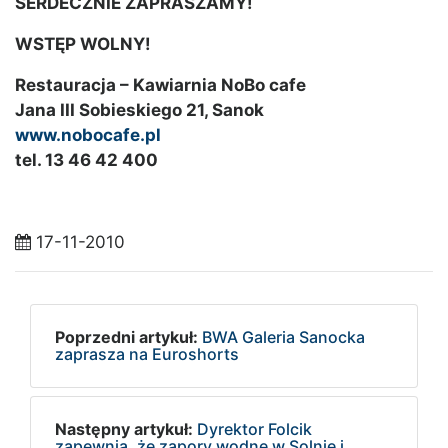
SERDECZNIE ZAPRASZAMY!
WSTĘP WOLNY!
Restauracja – Kawiarnia NoBo cafe
Jana III Sobieskiego 21, Sanok
www.nobocafe.pl
tel. 13 46 42 400
17-11-2010
Poprzedni artykuł:
BWA Galeria Sanocka
zaprasza na Euroshorts
Następny artykuł:
Dyrektor Folcik
zapewnia, że zapory wodne w Solnie i