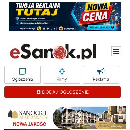
Ogłoszenia
Firmy
Reklama
DODAJ OGŁOSZENIE