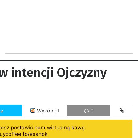
w intencji Ojczyzny
ze
Wykop.pl
0
żesz postawić nam wirtualną kawę.
uycoffee.to/esanok