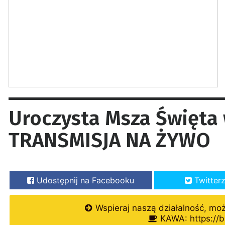
Uroczysta Msza Święta 
TRANSMISJA NA ŻYWO
Udostępnij na Facebooku
Twitter
Wspieraj naszą działalność, mo
KAWA: https://b