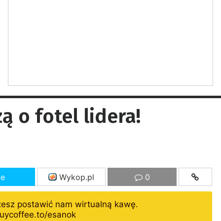
 o fotel lidera!
ze
Wykop.pl
0
żesz postawić nam wirtualną kawę.
uycoffee.to/esanok