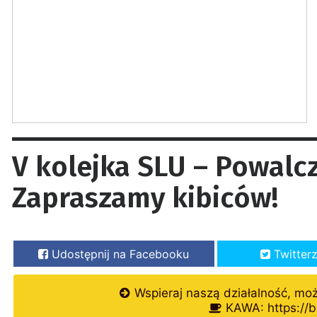
V kolejka SLU – Powalczą
Zapraszamy kibiców!
Udostępnij na Facebooku
Twitter
Wspieraj naszą działalność, mo
KAWA: https://b