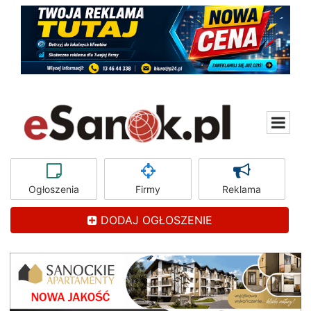
Ogłoszenia
Firmy
Reklama
DODAJ OGŁOSZENIE