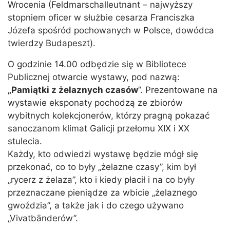
Wrocenia (Feldmarschalleutnant – najwyższy
stopniem oficer w służbie cesarza Franciszka
Józefa spośród pochowanych w Polsce, dowódca
twierdzy Budapeszt).
O godzinie 14.00 odbędzie się w Bibliotece
Publicznej otwarcie wystawy, pod nazwą:
„Pamiątki z żelaznych czasów
”. Prezentowane na
wystawie eksponaty pochodzą ze zbiorów
wybitnych kolekcjonerów, którzy pragną pokazać
sanoczanom klimat Galicji przełomu XIX i XX
stulecia.
Każdy, kto odwiedzi wystawę będzie mógł się
przekonać, co to były „żelazne czasy”, kim był
„rycerz z żelaza”, kto i kiedy płacił i na co były
przeznaczane pieniądze za wbicie „żelaznego
gwoździa”, a także jak i do czego używano
„Vivatbänderów”.