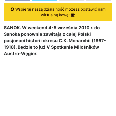
Wspieraj naszą działalność możesz postawić nam
wirtualną kawę:
SANOK. W weekend 4-5 września 2010 r. do
Sanoka ponownie zawitają z całej Polski
pasjonaci historii okresu C.K. Monarchii (1867-
1918). Będzie to już V Spotkanie Miłośników
Austro-Węgier.