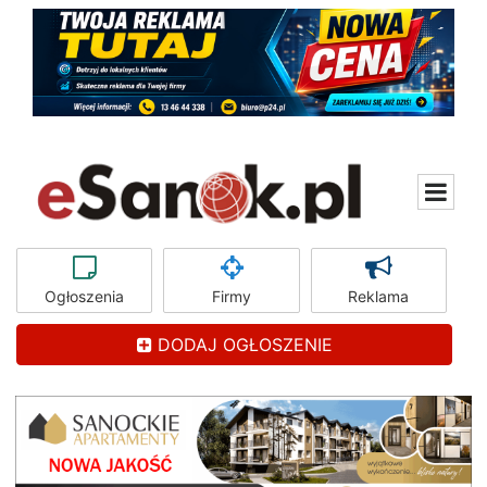
Ogłoszenia
Firmy
Reklama
DODAJ OGŁOSZENIE