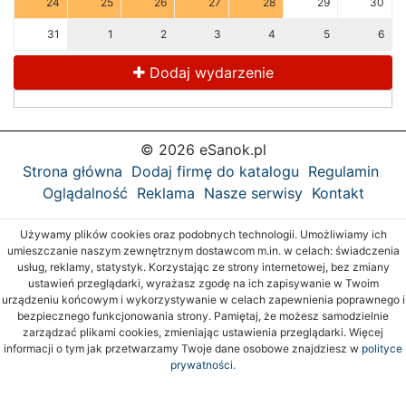
24
25
26
27
28
29
30
31
1
2
3
4
5
6
Dodaj wydarzenie
© 2026 eSanok.pl
Strona główna
Dodaj firmę do katalogu
Regulamin
Oglądalność
Reklama
Nasze serwisy
Kontakt
Używamy plików cookies oraz podobnych technologii. Umożliwiamy ich
umieszczanie naszym zewnętrznym dostawcom m.in. w celach: świadczenia
usług, reklamy, statystyk. Korzystając ze strony internetowej, bez zmiany
ustawień przeglądarki, wyrażasz zgodę na ich zapisywanie w Twoim
urządzeniu końcowym i wykorzystywanie w celach zapewnienia poprawnego i
bezpiecznego funkcjonowania strony. Pamiętaj, że możesz samodzielnie
zarządzać plikami cookies, zmieniając ustawienia przeglądarki. Więcej
informacji o tym jak przetwarzamy Twoje dane osobowe znajdziesz w
polityce
prywatności.