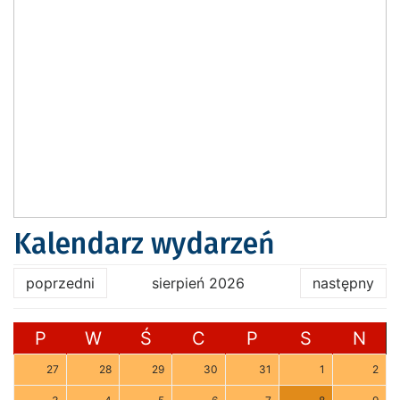
Kalendarz wydarzeń
poprzedni
sierpień 2026
następny
P
W
Ś
C
P
S
N
27
28
29
30
31
1
2