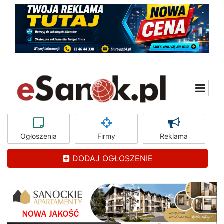
Ogłoszenia
Firmy
Reklama
DODAJ OGŁOSZENIE