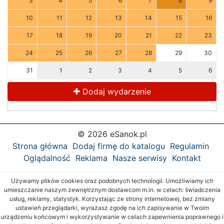
3
4
5
6
7
8
9
10
11
12
13
14
15
16
17
18
19
20
21
22
23
24
25
26
27
28
29
30
31
1
2
3
4
5
6
Dodaj wydarzenie
© 2026 eSanok.pl
Strona główna
Dodaj firmę do katalogu
Regulamin
Oglądalność
Reklama
Nasze serwisy
Kontakt
Używamy plików cookies oraz podobnych technologii. Umożliwiamy ich
umieszczanie naszym zewnętrznym dostawcom m.in. w celach: świadczenia
usług, reklamy, statystyk. Korzystając ze strony internetowej, bez zmiany
ustawień przeglądarki, wyrażasz zgodę na ich zapisywanie w Twoim
urządzeniu końcowym i wykorzystywanie w celach zapewnienia poprawnego i