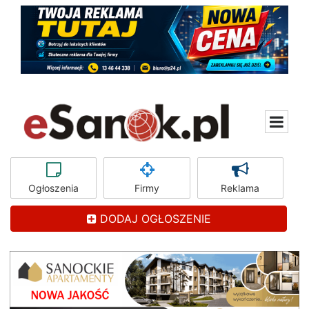
Ogłoszenia
Firmy
Reklama
DODAJ OGŁOSZENIE