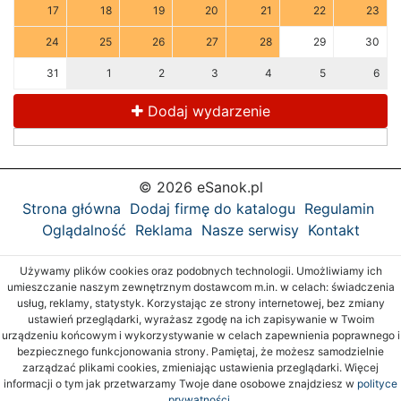
17
18
19
20
21
22
23
24
25
26
27
28
29
30
31
1
2
3
4
5
6
Dodaj wydarzenie
© 2026 eSanok.pl
Strona główna
Dodaj firmę do katalogu
Regulamin
Oglądalność
Reklama
Nasze serwisy
Kontakt
Używamy plików cookies oraz podobnych technologii. Umożliwiamy ich
umieszczanie naszym zewnętrznym dostawcom m.in. w celach: świadczenia
usług, reklamy, statystyk. Korzystając ze strony internetowej, bez zmiany
ustawień przeglądarki, wyrażasz zgodę na ich zapisywanie w Twoim
urządzeniu końcowym i wykorzystywanie w celach zapewnienia poprawnego i
bezpiecznego funkcjonowania strony. Pamiętaj, że możesz samodzielnie
zarządzać plikami cookies, zmieniając ustawienia przeglądarki. Więcej
informacji o tym jak przetwarzamy Twoje dane osobowe znajdziesz w
polityce
prywatności.