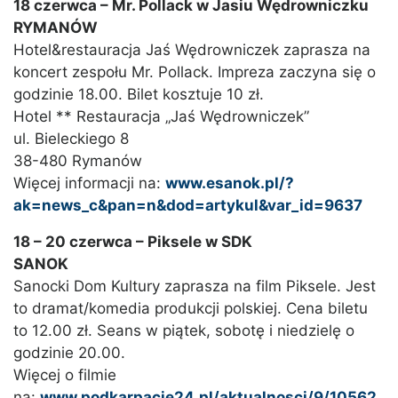
18 czerwca – Mr. Pollack w Jasiu Wędrowniczku
RYMANÓW
Hotel&restauracja Jaś Wędrowniczek zaprasza na
koncert zespołu Mr. Pollack. Impreza zaczyna się o
godzinie 18.00. Bilet kosztuje 10 zł.
Hotel ** Restauracja „Jaś Wędrowniczek”
ul. Bieleckiego 8
38-480 Rymanów
Więcej informacji na:
www.esanok.pl/?
ak=news_c&pan=n&dod=artykul&var_id=9637
18 – 20 czerwca – Piksele w SDK
SANOK
Sanocki Dom Kultury zaprasza na film Piksele. Jest
to dramat/komedia produkcji polskiej. Cena biletu
to 12.00 zł. Seans w piątek, sobotę i niedzielę o
godzinie 20.00.
Więcej o filmie
na:
www.podkarpacie24.pl/aktualnosci/9/10562