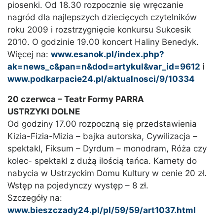
piosenki. Od 18.30 rozpocznie się wręczanie
nagród dla najlepszych dziecięcych czytelników
roku 2009 i rozstrzygnięcie konkursu Sukcesik
2010. O godzinie 19.00 koncert Haliny Benedyk.
Więcej na:
www.esanok.pl/index.php?
ak=news_c&pan=n&dod=artykul&var_id=9612
i
www.podkarpacie24.pl/aktualnosci/9/10334
20 czerwca – Teatr Formy PARRA
USTRZYKI DOLNE
Od godziny 17.00 rozpoczną się przedstawienia
Kizia-Fizia-Mizia – bajka autorska, Cywilizacja –
spektakl, Fiksum – Dyrdum – monodram, Róża czy
kolec- spektakl z dużą ilością tańca. Karnety do
nabycia w Ustrzyckim Domu Kultury w cenie 20 zł.
Wstęp na pojedynczy występ – 8 zł.
Szczegóły na:
www.bieszczady24.pl/pl/59/59/art1037.html