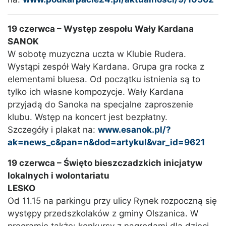
19 czerwca – Występ zespołu Wały Kardana
SANOK
W sobotę muzyczna uczta w Klubie Rudera.
Wystąpi zespół Wały Kardana. Grupa gra rocka z
elementami bluesa. Od początku istnienia są to
tylko ich własne kompozycje. Wały Kardana
przyjadą do Sanoka na specjalne zaproszenie
klubu. Wstęp na koncert jest bezpłatny.
Szczegóły i plakat na:
www.esanok.pl/?
ak=news_c&pan=n&dod=artykul&var_id=9621
19 czerwca – Święto bieszczadzkich inicjatyw
lokalnych i wolontariatu
LESKO
Od 11.15 na parkingu przy ulicy Rynek rozpoczną się
występy przedszkolaków z gminy Olszanica. W