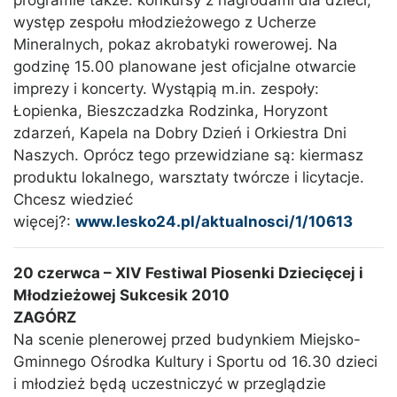
programie także: konkursy z nagrodami dla dzieci,
występ zespołu młodzieżowego z Ucherze
Mineralnych, pokaz akrobatyki rowerowej. Na
godzinę 15.00 planowane jest oficjalne otwarcie
imprezy i koncerty. Wystąpią m.in. zespoły:
Łopienka, Bieszczadzka Rodzinka, Horyzont
zdarzeń, Kapela na Dobry Dzień i Orkiestra Dni
Naszych. Oprócz tego przewidziane są: kiermasz
produktu lokalnego, warsztaty twórcze i licytacje.
Chcesz wiedzieć
więcej?:
www.lesko24.pl/aktualnosci/1/10613
20 czerwca – XIV Festiwal Piosenki Dziecięcej i
Młodzieżowej Sukcesik 2010
ZAGÓRZ
Na scenie plenerowej przed budynkiem Miejsko-
Gminnego Ośrodka Kultury i Sportu od 16.30 dzieci
i młodzież będą uczestniczyć w przeglądzie