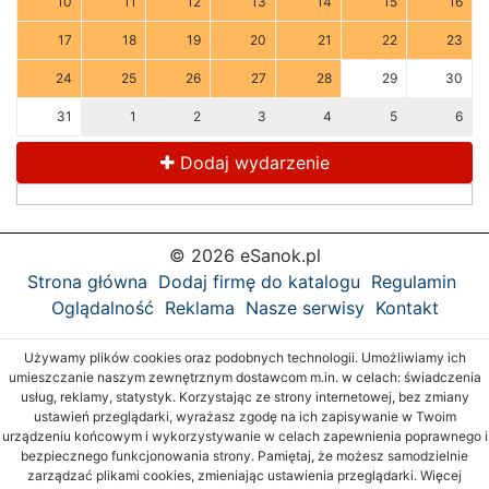
10
11
12
13
14
15
16
17
18
19
20
21
22
23
24
25
26
27
28
29
30
31
1
2
3
4
5
6
Dodaj wydarzenie
© 2026 eSanok.pl
Strona główna
Dodaj firmę do katalogu
Regulamin
Oglądalność
Reklama
Nasze serwisy
Kontakt
Używamy plików cookies oraz podobnych technologii. Umożliwiamy ich
umieszczanie naszym zewnętrznym dostawcom m.in. w celach: świadczenia
usług, reklamy, statystyk. Korzystając ze strony internetowej, bez zmiany
ustawień przeglądarki, wyrażasz zgodę na ich zapisywanie w Twoim
urządzeniu końcowym i wykorzystywanie w celach zapewnienia poprawnego i
bezpiecznego funkcjonowania strony. Pamiętaj, że możesz samodzielnie
zarządzać plikami cookies, zmieniając ustawienia przeglądarki. Więcej