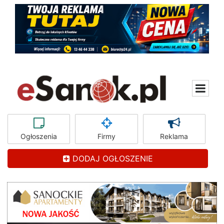
Ogłoszenia
Firmy
Reklama
DODAJ OGŁOSZENIE