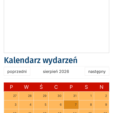
Kalendarz wydarzeń
poprzedni
sierpień 2026
następny
P
W
Ś
C
P
S
N
27
28
29
30
31
1
2
3
4
5
6
7
8
9