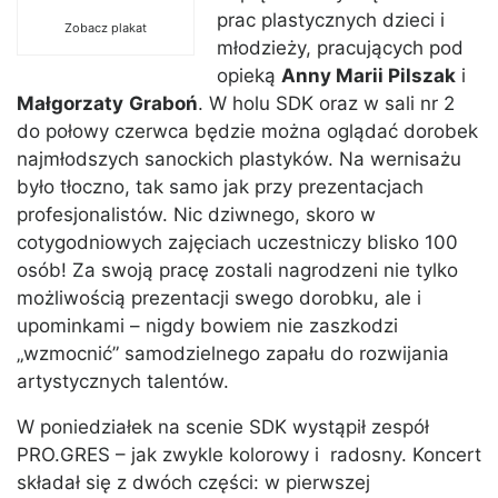
prac plastycznych dzieci i
Zobacz plakat
młodzieży, pracujących pod
opieką
Anny Marii Pilszak
i
Małgorzaty
Graboń
. W holu SDK oraz w sali nr 2
do połowy czerwca będzie można oglądać dorobek
najmłodszych sanockich plastyków. Na wernisażu
było tłoczno, tak samo jak przy prezentacjach
profesjonalistów. Nic dziwnego, skoro w
cotygodniowych zajęciach uczestniczy blisko 100
osób! Za swoją pracę zostali nagrodzeni nie tylko
możliwością prezentacji swego dorobku, ale i
upominkami – nigdy bowiem nie zaszkodzi
„wzmocnić” samodzielnego zapału do rozwijania
artystycznych talentów.
W poniedziałek na scenie SDK wystąpił zespół
PRO.GRES – jak zwykle kolorowy i radosny. Koncert
składał się z dwóch części: w pierwszej