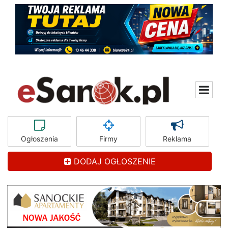
Ogłoszenia
Firmy
Reklama
DODAJ OGŁOSZENIE