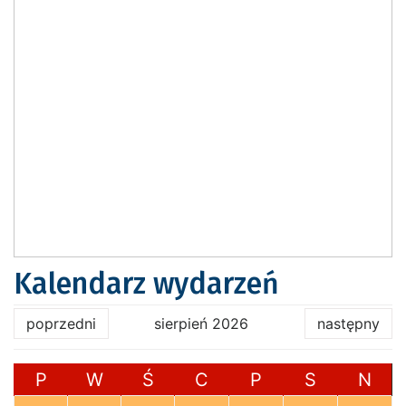
Kalendarz wydarzeń
poprzedni
sierpień 2026
następny
P
W
Ś
C
P
S
N