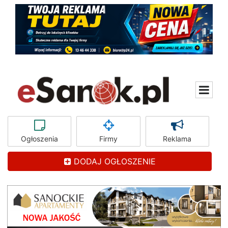
Ogłoszenia
Firmy
Reklama
DODAJ OGŁOSZENIE