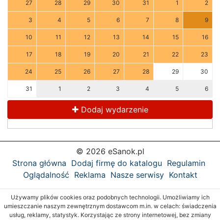
27
28
29
30
31
1
2
3
4
5
6
7
8
9
10
11
12
13
14
15
16
17
18
19
20
21
22
23
24
25
26
27
28
29
30
31
1
2
3
4
5
6
Dodaj wydarzenie
© 2026 eSanok.pl
Strona główna
Dodaj firmę do katalogu
Regulamin
Oglądalność
Reklama
Nasze serwisy
Kontakt
Używamy plików cookies oraz podobnych technologii. Umożliwiamy ich
umieszczanie naszym zewnętrznym dostawcom m.in. w celach: świadczenia
usług, reklamy, statystyk. Korzystając ze strony internetowej, bez zmiany