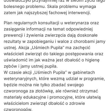
doświadczyło przynajmniej raz w swoim życiu tego
bolesnego problemu. Skala problemu wymaga
zatem jak najszybszej fachowej interwencji.
Plan regularnych konsultacji u weterynarza oraz
zasięganie informacji na temat odpowiedniej
prewencji i żywienia zwierzęcia dają doskonałe
rezultaty w zapobieganiu i walce z chorobami jamy
ustnej. Akcja „Uśmiech Pupila” ma zachęcić
właścicieli zwierząt do takiego postępowania oraz
uświadomić im jak ważna jest dbałość o higienę
zębów i jamy ustnej pupila.
W czasie akcji „Uśmiech Pupila” w gabinetach
weterynaryjnych, które wezmą udział w programie,
będzie można nie tylko zbadać swojego
czworonoga za złotówkę, ale również otrzymać
materiały edukacyjne i promocyjne, które ułatwią
właścicielom zwierząt dbałość o zdrowie
czworonogów.