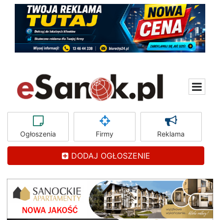
Ogłoszenia
Firmy
Reklama
DODAJ OGŁOSZENIE