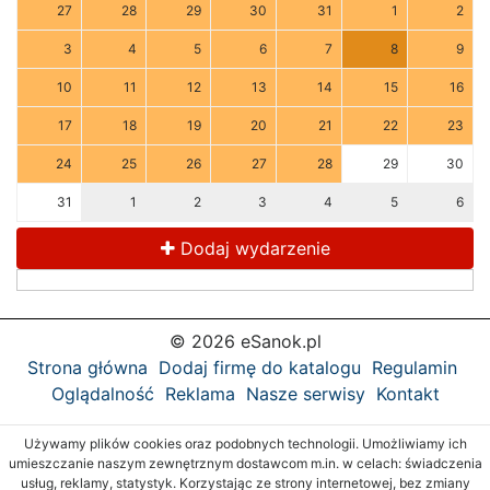
27
28
29
30
31
1
2
3
4
5
6
7
8
9
10
11
12
13
14
15
16
17
18
19
20
21
22
23
24
25
26
27
28
29
30
31
1
2
3
4
5
6
Dodaj wydarzenie
© 2026 eSanok.pl
Strona główna
Dodaj firmę do katalogu
Regulamin
Oglądalność
Reklama
Nasze serwisy
Kontakt
Używamy plików cookies oraz podobnych technologii. Umożliwiamy ich
umieszczanie naszym zewnętrznym dostawcom m.in. w celach: świadczenia
usług, reklamy, statystyk. Korzystając ze strony internetowej, bez zmiany