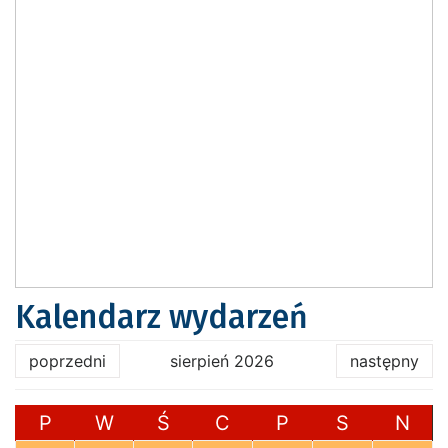
Kalendarz wydarzeń
poprzedni
sierpień 2026
następny
P
W
Ś
C
P
S
N