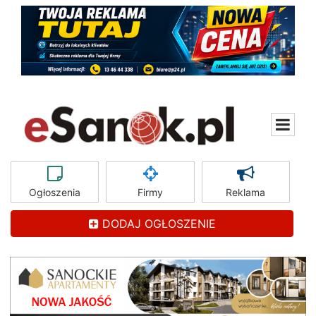
Ogłoszenia
Firmy
Reklama
DODAJ OGŁOSZENIE