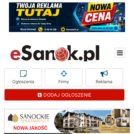
Ogłoszenia
Firmy
Reklama
DODAJ OGŁOSZENIE