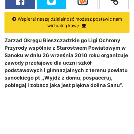
Wspieraj naszą działalność możesz postawić nam
wirtualną kawę:
Zarząd Okręgu Bieszczadzkie go Ligi Ochrony
Przyrody wspólnie z Starostwem Powiatowym w
Sanoku w dniu 26 września 2010 roku organizuje
zawody przełajowe dla uczni szkół
podstawowych i gimnazjalnych z terenu powiatu
sanockiego pt ,,Wyjdź z domu, pospaceruj,
pobiegaj i zobacz jaka jest piękna dolina Sanu”.