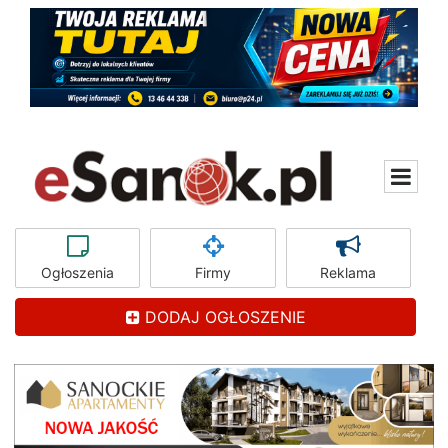
Ogłoszenia
Firmy
Reklama
DODAJ OGŁOSZENIE