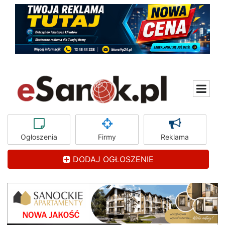
Ogłoszenia
Firmy
Reklama
DODAJ OGŁOSZENIE