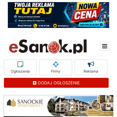
Ogłoszenia
Firmy
Reklama
DODAJ OGŁOSZENIE