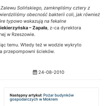
ie Zalewu Solińskiego, zamknęliśmy cztery z
erdziliśmy obecność bakterii coli, jak również
które typowo wskazują na fekalne
iekierzyńska – Zapała
, z-ca dyrektora
nej w Rzeszowie.
iąc temu. Wtedy też w wodzie wykryto
ria przepompowni ścieków.
24-08-2010
Następny artykuł:
Pożar budynków
gospodarczych w Mokrem