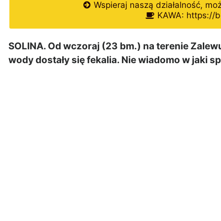
Wspieraj naszą działalność, mo
KAWA: https://b
SOLINA. Od wczoraj (23 bm.) na terenie Zalewu
wody dostały się fekalia. Nie wiadomo w jaki s