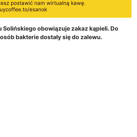
żesz postawić nam wirtualną kawę.
uycoffee.to/esanok
 Solińskiego obowiązuje zakaz kąpieli. Do
posób bakterie dostały się do zalewu.