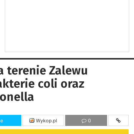
a terenie Zalewu
kterie coli oraz
monella
ze
Wykop.pl
0