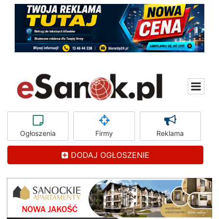
Ogłoszenia
Firmy
Reklama
DODAJ OGŁOSZENIE