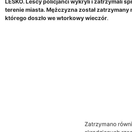
LESKO. Lescy policjanci wykryli i zatrzymali s
terenie miasta. Mężczyzna został zatrzymany n
którego doszło we wtorkowy wieczór
.
Zatrzymano równie