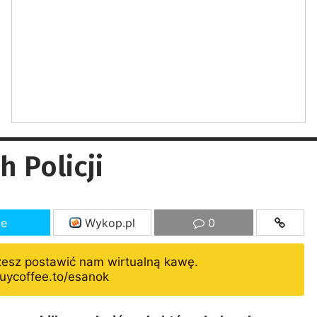
h Policji
ze
Wykop.pl
0
żesz postawić nam wirtualną kawę.
uycoffee.to/esanok