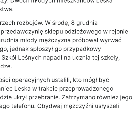
eczy. Dwóch młodych mieszkańców Leska
stwa.
trzech rozbojów. W środę, 8 grudnia
przedawczynię sklepu odzieżowego w rejonie
4 grudnia młody mężczyzna próbował wyrwać
iego, jednak spłoszył go przypadkowy
 Szkół Leśnych napadł na ucznia tej szkoły,
ądze.
ści operacyjnych ustalili, kto mógł być
aniec Leska w trakcie przeprowadzonego
dzie ukrył przebranie. Zatrzymano również jego
ego telefonu. Obydwaj mężczyźni usłyszeli