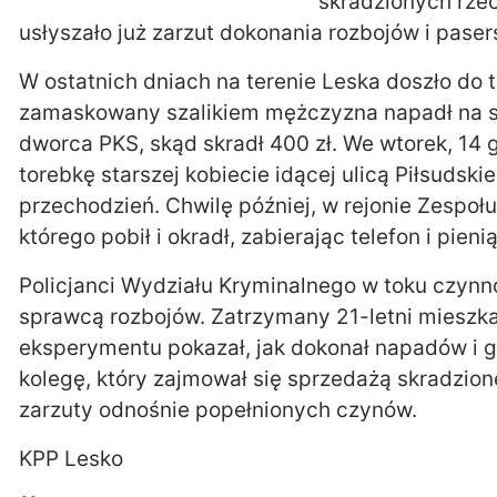
skradzionych rz
usłyszało już zarzut dokonania rozbojów i paser
W ostatnich dniach na terenie Leska doszło do 
zamaskowany szalikiem mężczyzna napadł na s
dworca PKS, skąd skradł 400 zł. We wtorek, 1
torebkę starszej kobiecie idącej ulicą Piłsudsk
przechodzień. Chwilę później, w rejonie Zespołu
którego pobił i okradł, zabierając telefon i pieni
Policjanci Wydziału Kryminalnego w toku czynno
sprawcą rozbojów. Zatrzymany 21-letni mieszk
eksperymentu pokazał, jak dokonał napadów i g
kolegę, który zajmował się sprzedażą skradzion
zarzuty odnośnie popełnionych czynów.
KPP Lesko