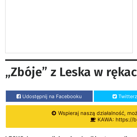
„Zbóje” z Leska w rękac
Udostępnij na Facebooku
Twitter
Wspieraj naszą działalność, mo
KAWA: https://b