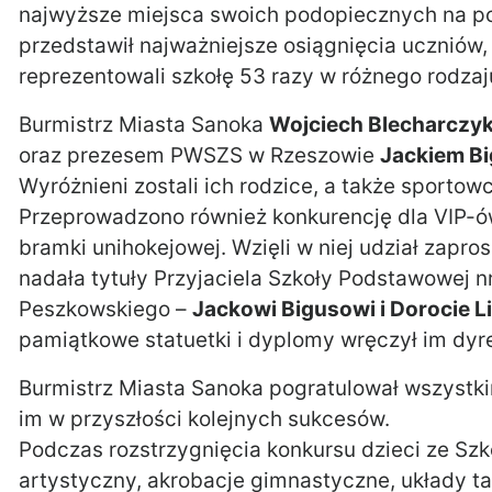
najwyższe miejsca swoich podopiecznych na p
przedstawił najważniejsze osiągnięcia uczniów
reprezentowali szkołę 53 razy w różnego rodza
Burmistrz Miasta Sanoka
Wojciech Blecharczy
oraz prezesem PWSZS w Rzeszowie
Jackiem B
Wyróżnieni zostali ich rodzice, a także sportowc
Przeprowadzono również konkurencję dla VIP-ów
bramki unihokejowej. Wzięli w niej udział zapro
nadała tytuły Przyjaciela Szkoły Podstawowej n
Peszkowskiego –
Jackowi Bigusowi i Dorocie L
pamiątkowe statuetki i dyplomy wręczył im dyre
Burmistrz Miasta Sanoka pogratulował wszystk
im w przyszłości kolejnych sukcesów.
Podczas rozstrzygnięcia konkursu dzieci ze Sz
artystyczny, akrobacje gimnastyczne, układy t