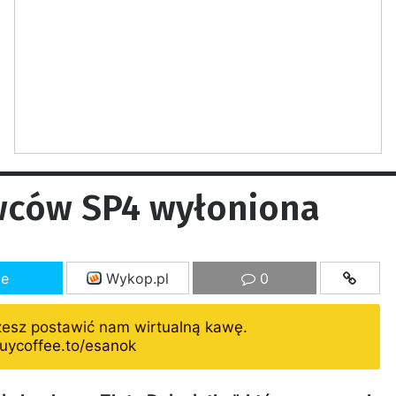
owców SP4 wyłoniona
ze
Wykop.pl
0
żesz postawić nam wirtualną kawę.
uycoffee.to/esanok