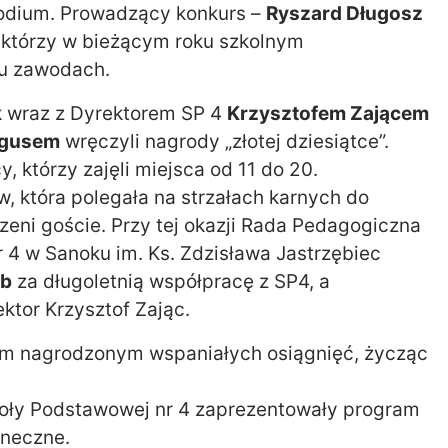
odium. Prowadzący konkurs –
Ryszard Długosz
, którzy w bieżącym roku szkolnym
ju zawodach.
k
wraz z Dyrektorem SP 4
Krzysztofem Zającem
igusem
wręczyli nagrody „złotej dziesiątce”.
y, którzy zajęli miejsca od 11 do 20.
, która polegała na strzałach karnych do
szeni goście. Przy tej okazji Rada Pedagogiczna
r 4 w Sanoku im. Ks. Zdzisława Jastrzębiec
ib
za długoletnią współpracę z SP4, a
ktor Krzysztof Zając.
im nagrodzonym wspaniałych osiągnięć, życząc
koły Podstawowej nr 4 zaprezentowały program
aneczne.