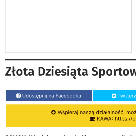
Złota Dziesiąta Sport
Udostępnij na Facebooku
Twitter
Wspieraj naszą działalność, mo
KAWA: https://b