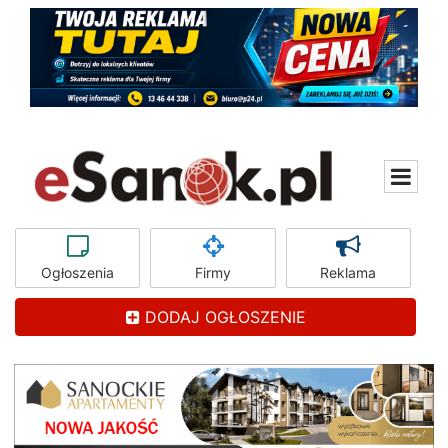
Ogłoszenia
Firmy
Reklama
DODAJ OGŁOSZENIE