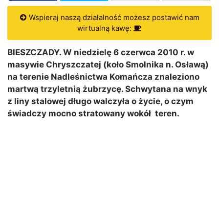
Wspieraj naszą działalność możesz postawić nam
wirtualną kawę:
BIESZCZADY. W niedzielę 6 czerwca 2010 r. w
masywie Chryszczatej (koło Smolnika n. Osławą)
na terenie Nadleśnictwa Komańcza znaleziono
martwą trzyletnią żubrzycę. Schwytana na wnyk
z liny stalowej długo walczyła o życie, o czym
świadczy mocno stratowany wokół teren.