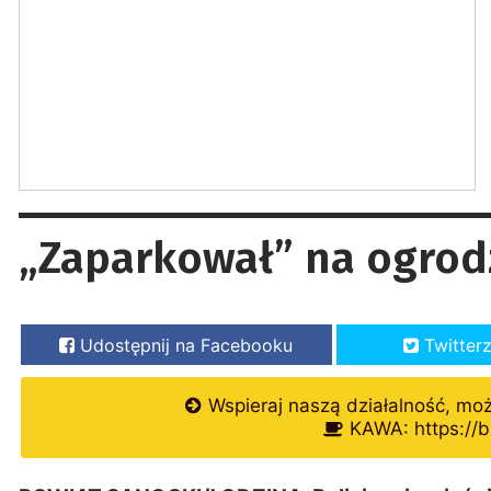
„Zaparkował” na ogrod
Udostępnij na Facebooku
Twitter
Wspieraj naszą działalność, mo
KAWA: https://b