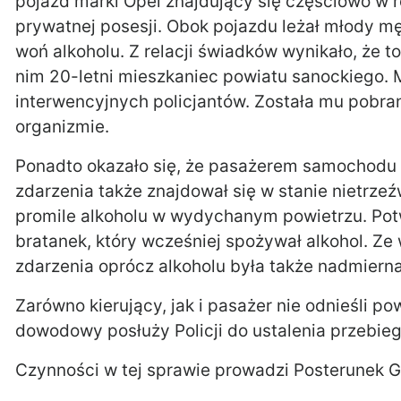
pojazd marki Opel znajdujący się częściowo w 
prywatnej posesji. Obok pojazdu leżał młody m
woń alkoholu. Z relacji świadków wynikało, że 
nim 20-letni mieszkaniec powiatu sanockiego.
interwencyjnych policjantów. Została mu pobra
organizmie.
Ponadto okazało się, że pasażerem samochodu by
zdarzenia także znajdował się w stanie nietrze
promile alkoholu w wydychanym powietrzu. Pot
bratanek, który wcześniej spożywał alkohol. Ze
zdarzenia oprócz alkoholu była także nadmiern
Zarówno kierujący, jak i pasażer nie odnieśli p
dowodowy posłuży Policji do ustalenia przebieg
Czynności w tej sprawie prowadzi Posterunek 