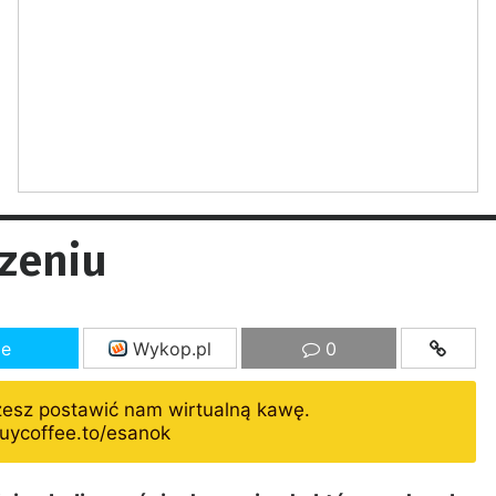
zeniu
ze
Wykop.pl
0
żesz postawić nam wirtualną kawę.
uycoffee.to/esanok