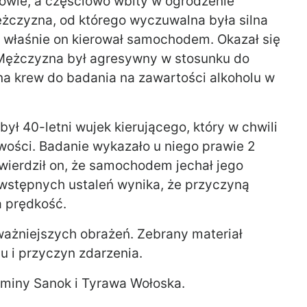
rowie, a częściowo wbity w ogrodzenie
ężczyzna, od którego wyczuwalna była silna
to właśnie on kierował samochodem. Okazał się
 Mężczyzna był agresywny w stosunku do
na krew do badania na zawartości alkoholu w
ł 40-letni wujek kierującego, który w chwili
źwości. Badanie wykazało u niego prawie 2
wierdził on, że samochodem jechał jego
 wstępnych ustaleń wynika, że przyczyną
a prędkość.
oważniejszych obrażeń. Zebrany materiał
u i przyczyn zdarzenia.
Gminy Sanok i Tyrawa Wołoska.