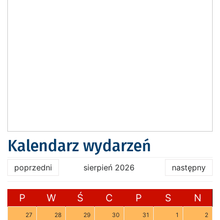
Kalendarz wydarzeń
poprzedni
sierpień 2026
następny
P
W
Ś
C
P
S
N
27
28
29
30
31
1
2