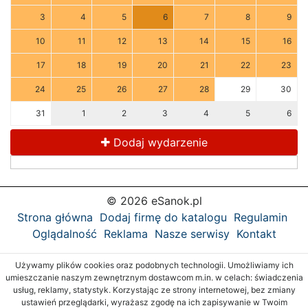
3
4
5
6
7
8
9
10
11
12
13
14
15
16
17
18
19
20
21
22
23
24
25
26
27
28
29
30
31
1
2
3
4
5
6
Dodaj wydarzenie
© 2026 eSanok.pl
Strona główna
Dodaj firmę do katalogu
Regulamin
Oglądalność
Reklama
Nasze serwisy
Kontakt
Używamy plików cookies oraz podobnych technologii. Umożliwiamy ich
umieszczanie naszym zewnętrznym dostawcom m.in. w celach: świadczenia
usług, reklamy, statystyk. Korzystając ze strony internetowej, bez zmiany
ustawień przeglądarki, wyrażasz zgodę na ich zapisywanie w Twoim