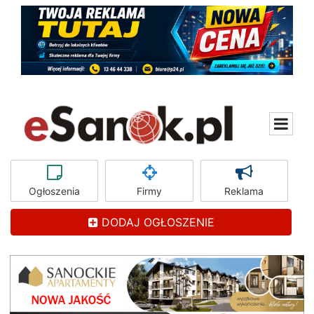
Ogłoszenia
Firmy
Reklama
DODAJ OGŁOSZENIE