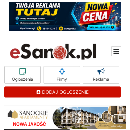
Ogłoszenia
Firmy
Reklama
DODAJ OGŁOSZENIE