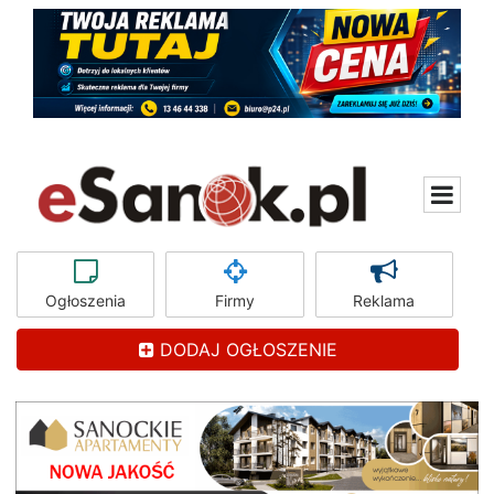
Ogłoszenia
Firmy
Reklama
DODAJ OGŁOSZENIE