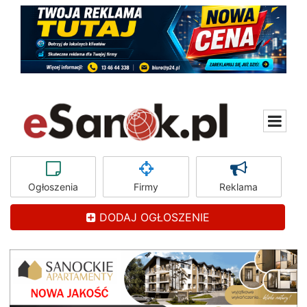
Ogłoszenia
Firmy
Reklama
DODAJ OGŁOSZENIE