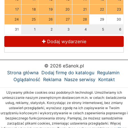
17
18
19
20
21
22
23
24
25
26
27
28
29
30
31
1
2
3
4
5
6
Dodaj wydarzenie
© 2026 eSanok.pl
Strona główna
Dodaj firmę do katalogu
Regulamin
Oglądalność
Reklama
Nasze serwisy
Kontakt
Używamy plików cookies oraz podobnych technologii. Umożliwiamy ich
umieszczanie naszym zewnętrznym dostawcom m.in. w celach: świadczenia
usług, reklamy, statystyk. Korzystając ze strony internetowej, bez zmiany
ustawień przeglądarki, wyrażasz zgodę na ich zapisywanie w Twoim
urządzeniu końcowym i wykorzystywanie w celach zapewnienia poprawnego i
bezpiecznego funkcjonowania strony. Pamiętaj, że możesz samodzielnie
zarządzać plikami cookies, zmieniając ustawienia przeglądarki. Więcej