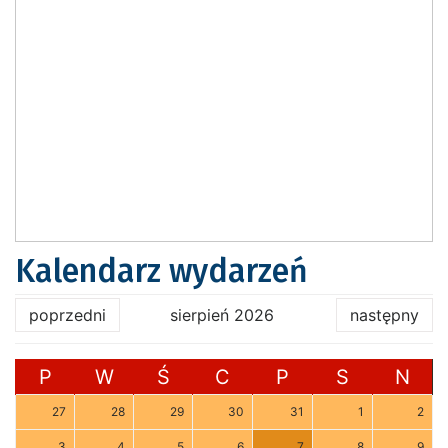
Kalendarz wydarzeń
poprzedni
sierpień 2026
następny
P
W
Ś
C
P
S
N
27
28
29
30
31
1
2
3
4
5
6
7
8
9