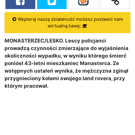
Wspieraj naszą działalność możesz postawić nam
wirtualną kawę:
MONASTERZEC/LESKO. Lescy policjanci
prowadzą czynności zmierzające do wyjaśnienia
okoliczności wypadku, w wyniku którego śmierć
poniósł 43-letni mieszkaniec Manasterca. Ze
wstępnych ustaleń wynika, że mężczyzna zginął
przygnieciony kołami swojego land rovera, przy
którym pracował.