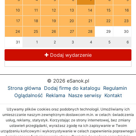
10
11
12
13
14
15
16
17
18
19
20
21
22
23
24
25
26
27
28
29
30
31
1
2
3
4
5
6
Dodaj wydarzenie
© 2026 eSanok.pl
Strona główna
Dodaj firmę do katalogu
Regulamin
Oglądalność
Reklama
Nasze serwisy
Kontakt
Używamy plików cookies oraz podobnych technologii. Umożliwiamy ich
umieszczanie naszym zewnętrznym dostawcom m.in. w celach: świadczenia
usług, reklamy, statystyk. Korzystając ze strony internetowej, bez zmiany
ustawień przeglądarki, wyrażasz zgodę na ich zapisywanie w Twoim
urządzeniu końcowym i wykorzystywanie w celach zapewnienia poprawnego i