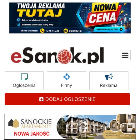
Ogłoszenia
Firmy
Reklama
DODAJ OGŁOSZENIE