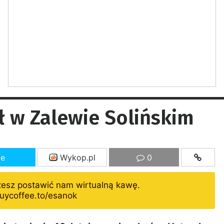
ł w Zalewie Solińskim
ze
Wykop.pl
0
żesz postawić nam wirtualną kawę.
uycoffee.to/esanok