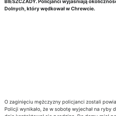
BIESZCZADY. Policjanci wyjaśniają okolicznoś
Dolnych, który wędkował w Chrewcie.
O zaginięciu mężczyzny policjanci zostali powi
Policji wynikało, że w sobotę wyjechał na ryby