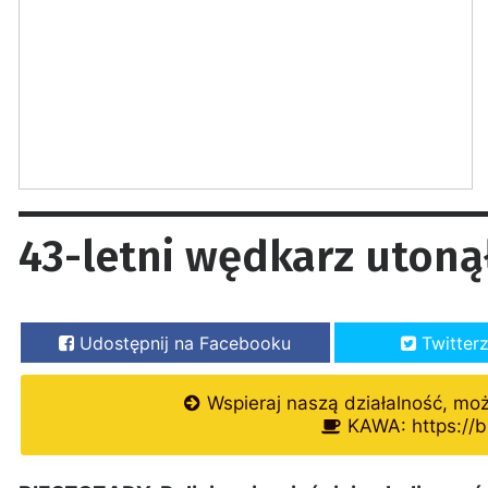
43-letni wędkarz utoną
Udostępnij na Facebooku
Twitter
Wspieraj naszą działalność, mo
KAWA: https://b