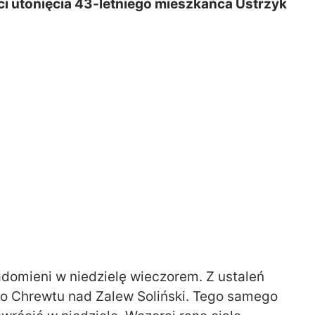
ci utonięcia 43-letniego mieszkańca Ustrzyk
adomieni w niedzielę wieczorem. Z ustaleń
 do Chrewtu nad Zalew Soliński. Tego samego