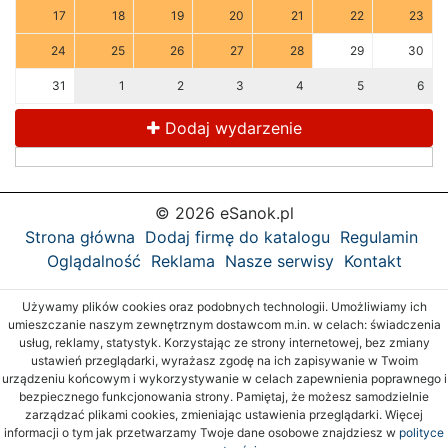
17
18
19
20
21
22
23
24
25
26
27
28
29
30
31
1
2
3
4
5
6
Dodaj wydarzenie
© 2026 eSanok.pl
Strona główna
Dodaj firmę do katalogu
Regulamin
Oglądalność
Reklama
Nasze serwisy
Kontakt
Używamy plików cookies oraz podobnych technologii. Umożliwiamy ich
umieszczanie naszym zewnętrznym dostawcom m.in. w celach: świadczenia
usług, reklamy, statystyk. Korzystając ze strony internetowej, bez zmiany
ustawień przeglądarki, wyrażasz zgodę na ich zapisywanie w Twoim
urządzeniu końcowym i wykorzystywanie w celach zapewnienia poprawnego i
bezpiecznego funkcjonowania strony. Pamiętaj, że możesz samodzielnie
zarządzać plikami cookies, zmieniając ustawienia przeglądarki. Więcej
informacji o tym jak przetwarzamy Twoje dane osobowe znajdziesz w
polityce