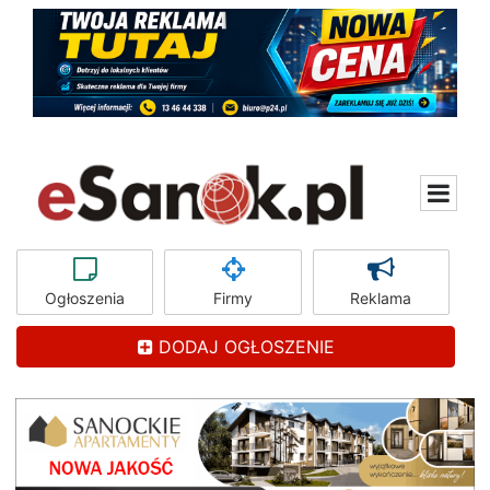
Ogłoszenia
Firmy
Reklama
DODAJ OGŁOSZENIE