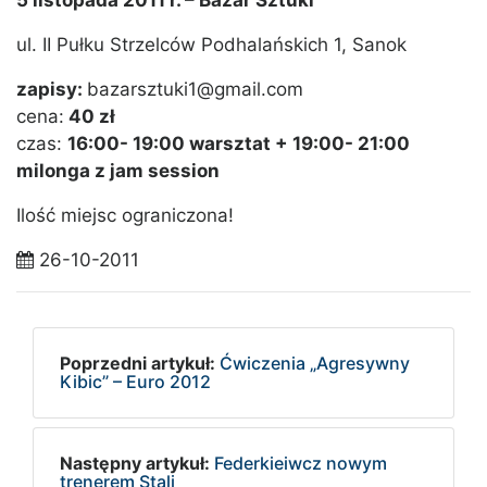
5 listopada 2011 r. – Bazar Sztuki
ul. II Pułku Strzelców Podhalańskich 1, Sanok
zapisy:
bazarsztuki1@gmail.com
cena:
40 zł
czas:
16:00- 19:00 warsztat + 19:00- 21:00
milonga z jam session
Ilość miejsc ograniczona!
26-10-2011
Poprzedni artykuł:
Ćwiczenia „Agresywny
Kibic” – Euro 2012
Następny artykuł:
Federkieiwcz nowym
trenerem Stali