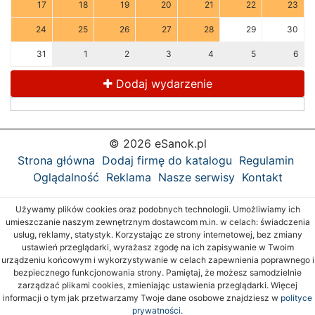
17
18
19
20
21
22
23
24
25
26
27
28
29
30
31
1
2
3
4
5
6
Dodaj wydarzenie
© 2026 eSanok.pl
Strona główna
Dodaj firmę do katalogu
Regulamin
Oglądalność
Reklama
Nasze serwisy
Kontakt
Używamy plików cookies oraz podobnych technologii. Umożliwiamy ich
umieszczanie naszym zewnętrznym dostawcom m.in. w celach: świadczenia
usług, reklamy, statystyk. Korzystając ze strony internetowej, bez zmiany
ustawień przeglądarki, wyrażasz zgodę na ich zapisywanie w Twoim
urządzeniu końcowym i wykorzystywanie w celach zapewnienia poprawnego i
bezpiecznego funkcjonowania strony. Pamiętaj, że możesz samodzielnie
zarządzać plikami cookies, zmieniając ustawienia przeglądarki. Więcej
informacji o tym jak przetwarzamy Twoje dane osobowe znajdziesz w
polityce
prywatności.