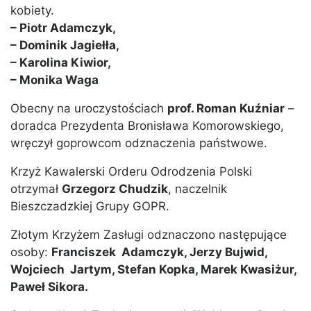
kobiety.
– Piotr Adamczyk,
– Dominik Jagiełła,
– Karolina Kiwior,
– Monika Waga
Obecny na uroczystościach
prof. Roman Kuźniar
–
doradca Prezydenta Bronisława Komorowskiego,
wręczył goprowcom odznaczenia państwowe.
Krzyż Kawalerski Orderu Odrodzenia Polski
otrzymał
Grzegorz Chudzik
, naczelnik
Bieszczadzkiej Grupy GOPR.
Złotym Krzyżem Zasługi odznaczono następujące
osoby:
Franciszek Adamczyk, Jerzy Bujwid,
Wojciech Jartym, Stefan Kopka, Marek Kwasiżur,
Paweł Sikora.