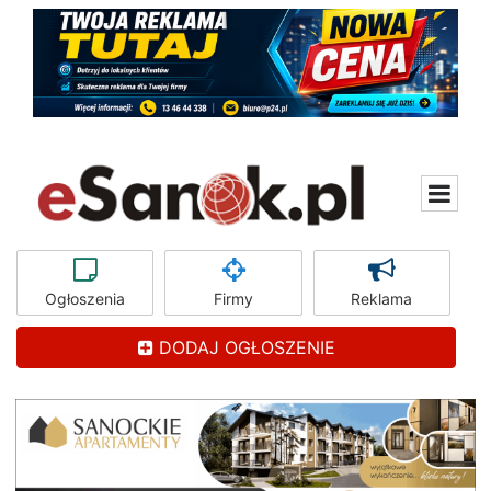
Ogłoszenia
Firmy
Reklama
DODAJ OGŁOSZENIE