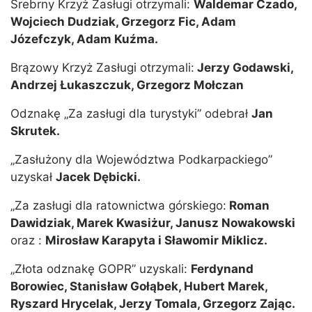
Srebrny Krzyż Zasługi otrzymali:
Waldemar Czado,
Wojciech Dudziak, Grzegorz Fic, Adam
Józefczyk, Adam Kuźma.
Brązowy Krzyż Zasługi otrzymali:
Jerzy Godawski,
Andrzej Łukaszczuk, Grzegorz Mołczan
Odznakę „Za zasługi dla turystyki” odebrał
Jan
Skrutek.
„Zasłużony dla Województwa Podkarpackiego”
uzyskał
Jacek Dębicki.
„Za zasługi dla ratownictwa górskiego:
Roman
Dawidziak, Marek Kwasiżur, Janusz Nowakowski
oraz :
Mirosław Karapyta i Sławomir Miklicz.
„Złota odznakę GOPR” uzyskali:
Ferdynand
Borowiec, Stanisław Gołąbek, Hubert Marek,
Ryszard Hrycelak, Jerzy Tomala, Grzegorz Zając.