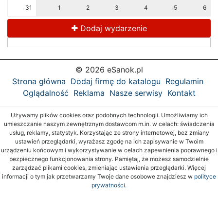
31
1
2
3
4
5
6
Dodaj wydarzenie
© 2026 eSanok.pl
Strona główna
Dodaj firmę do katalogu
Regulamin
Oglądalność
Reklama
Nasze serwisy
Kontakt
Używamy plików cookies oraz podobnych technologii. Umożliwiamy ich
umieszczanie naszym zewnętrznym dostawcom m.in. w celach: świadczenia
usług, reklamy, statystyk. Korzystając ze strony internetowej, bez zmiany
ustawień przeglądarki, wyrażasz zgodę na ich zapisywanie w Twoim
urządzeniu końcowym i wykorzystywanie w celach zapewnienia poprawnego i
bezpiecznego funkcjonowania strony. Pamiętaj, że możesz samodzielnie
zarządzać plikami cookies, zmieniając ustawienia przeglądarki. Więcej
informacji o tym jak przetwarzamy Twoje dane osobowe znajdziesz w
polityce
prywatności.