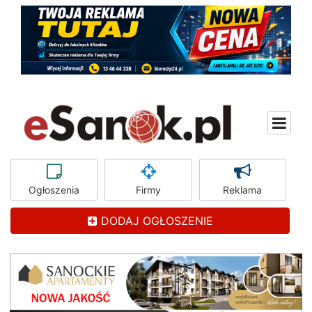
Ogłoszenia
Firmy
Reklama
DODAJ OGŁOSZENIE