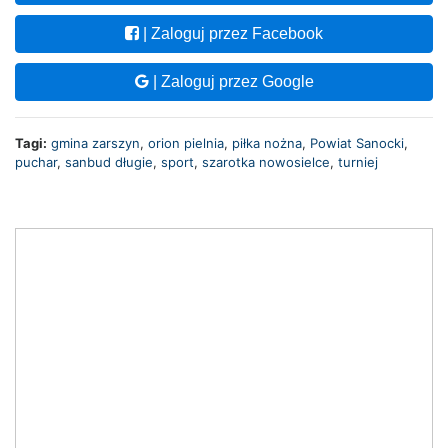
| Zaloguj przez Facebook
| Zaloguj przez Google
Tagi:
gmina zarszyn
,
orion pielnia
,
piłka nożna
,
Powiat Sanocki
,
puchar
,
sanbud długie
,
sport
,
szarotka nowosielce
,
turniej