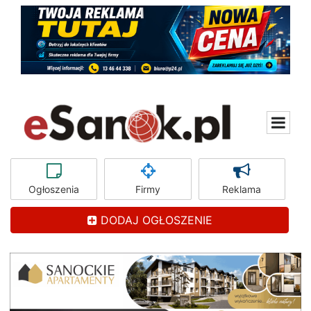
Ogłoszenia
Firmy
Reklama
DODAJ OGŁOSZENIE