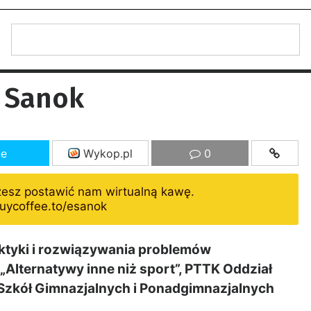
 Sanok
ze
Wykop.pl
0
żesz postawić nam wirtualną kawę.
uycoffee.to/esanok
tyki i rozwiązywania problemów
Alternatywy inne niż sport”, PTTK Oddział
Szkół Gimnazjalnych i Ponadgimnazjalnych