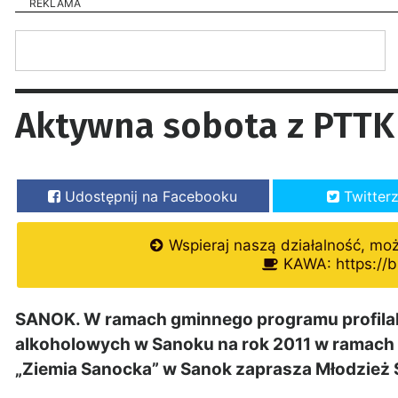
REKLAMA
Aktywna sobota z PTTK
Udostępnij na Facebooku
Twitter
Wspieraj naszą działalność, mo
KAWA: https://b
SANOK. W ramach gminnego programu profilak
alkoholowych w Sanoku na rok 2011 w ramach „
„Ziemia Sanocka” w Sanok zaprasza Młodzież 