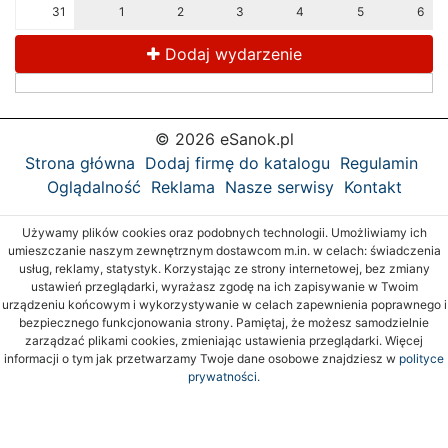
31
1
2
3
4
5
6
Dodaj wydarzenie
© 2026 eSanok.pl
Strona główna
Dodaj firmę do katalogu
Regulamin
Oglądalność
Reklama
Nasze serwisy
Kontakt
Używamy plików cookies oraz podobnych technologii. Umożliwiamy ich
umieszczanie naszym zewnętrznym dostawcom m.in. w celach: świadczenia
usług, reklamy, statystyk. Korzystając ze strony internetowej, bez zmiany
ustawień przeglądarki, wyrażasz zgodę na ich zapisywanie w Twoim
urządzeniu końcowym i wykorzystywanie w celach zapewnienia poprawnego i
bezpiecznego funkcjonowania strony. Pamiętaj, że możesz samodzielnie
zarządzać plikami cookies, zmieniając ustawienia przeglądarki. Więcej
informacji o tym jak przetwarzamy Twoje dane osobowe znajdziesz w
polityce
prywatności.