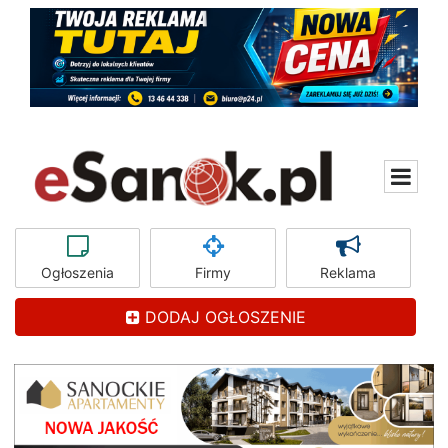
Ogłoszenia
Firmy
Reklama
DODAJ OGŁOSZENIE