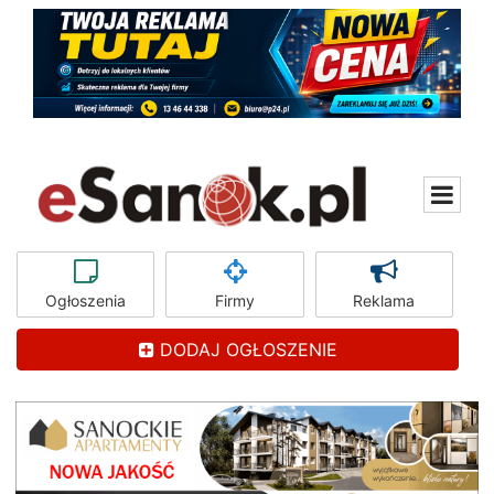
Ogłoszenia
Firmy
Reklama
DODAJ OGŁOSZENIE