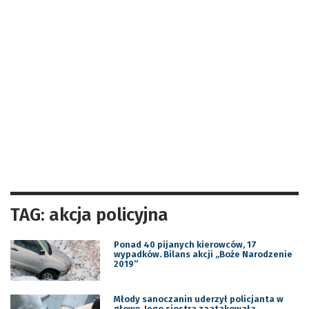
TAG: akcja policyjna
Ponad 40 pijanych kierowców, 17
wypadków. Bilans akcji „Boże Narodzenie
2019”
Młody sanoczanin uderzył policjanta w
głowę. Jego siostra zaatakowała