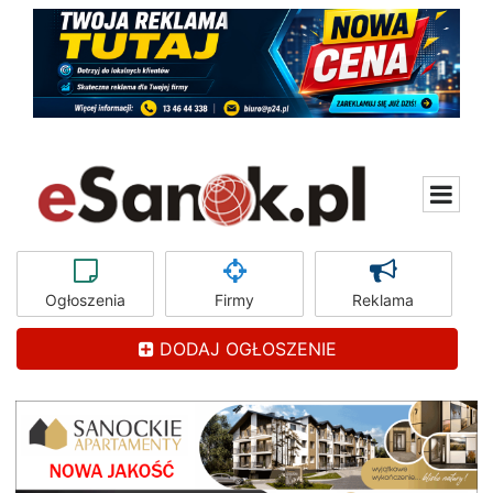
Ogłoszenia
Firmy
Reklama
DODAJ OGŁOSZENIE