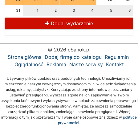
31
1
2
3
4
5
6
Dodaj wydarzenie
© 2026 eSanok.pl
Strona główna
Dodaj firmę do katalogu
Regulamin
Oglądalność
Reklama
Nasze serwisy
Kontakt
Używamy plików cookies oraz podobnych technologii. Umożliwiamy ich
umieszczanie naszym zewnętrznym dostawcom m.in. w celach: świadczenia
usług, reklamy, statystyk. Korzystając ze strony internetowej, bez zmiany
ustawień przeglądarki, wyrażasz zgodę na ich zapisywanie w Twoim
urządzeniu końcowym i wykorzystywanie w celach zapewnienia poprawnego i
bezpiecznego funkcjonowania strony. Pamiętaj, że możesz samodzielnie
zarządzać plikami cookies, zmieniając ustawienia przeglądarki. Więcej
informacji o tym jak przetwarzamy Twoje dane osobowe znajdziesz w
polityce
prywatności.