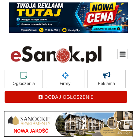
Ogłoszenia
Firmy
Reklama
DODAJ OGŁOSZENIE