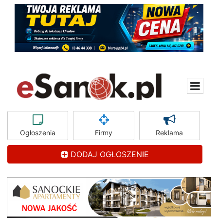
Ogłoszenia
Firmy
Reklama
DODAJ OGŁOSZENIE