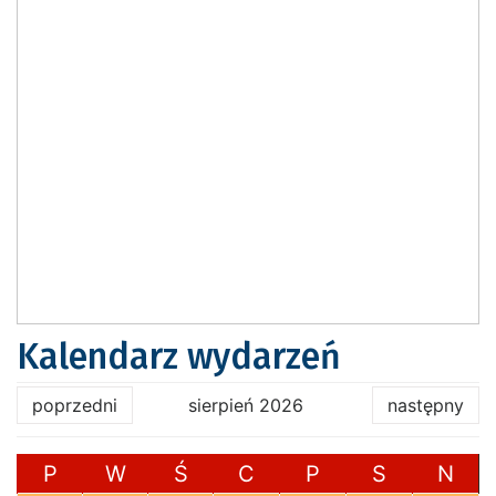
Kalendarz wydarzeń
poprzedni
sierpień 2026
następny
P
W
Ś
C
P
S
N