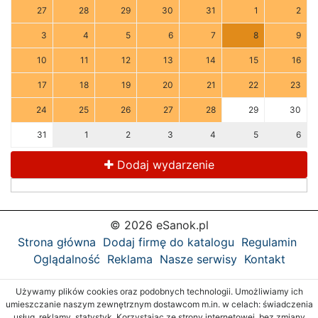
27
28
29
30
31
1
2
3
4
5
6
7
8
9
10
11
12
13
14
15
16
17
18
19
20
21
22
23
24
25
26
27
28
29
30
31
1
2
3
4
5
6
Dodaj wydarzenie
© 2026 eSanok.pl
Strona główna
Dodaj firmę do katalogu
Regulamin
Oglądalność
Reklama
Nasze serwisy
Kontakt
Używamy plików cookies oraz podobnych technologii. Umożliwiamy ich
umieszczanie naszym zewnętrznym dostawcom m.in. w celach: świadczenia
usług, reklamy, statystyk. Korzystając ze strony internetowej, bez zmiany