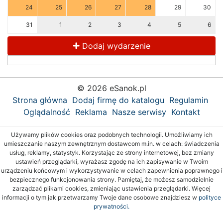
24
25
26
27
28
29
30
31
1
2
3
4
5
6
Dodaj wydarzenie
© 2026 eSanok.pl
Strona główna
Dodaj firmę do katalogu
Regulamin
Oglądalność
Reklama
Nasze serwisy
Kontakt
Używamy plików cookies oraz podobnych technologii. Umożliwiamy ich
umieszczanie naszym zewnętrznym dostawcom m.in. w celach: świadczenia
usług, reklamy, statystyk. Korzystając ze strony internetowej, bez zmiany
ustawień przeglądarki, wyrażasz zgodę na ich zapisywanie w Twoim
urządzeniu końcowym i wykorzystywanie w celach zapewnienia poprawnego i
bezpiecznego funkcjonowania strony. Pamiętaj, że możesz samodzielnie
zarządzać plikami cookies, zmieniając ustawienia przeglądarki. Więcej
informacji o tym jak przetwarzamy Twoje dane osobowe znajdziesz w
polityce
prywatności.