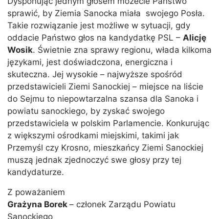
Dysponując jednym głosem możecie Państwo
sprawić, by Ziemia Sanocka miała swojego Posła.
Takie rozwiązanie jest możliwe w sytuacji, gdy
oddacie Państwo głos na kandydatkę PSL –
Alicję
Wosik
. Świetnie zna sprawy regionu, włada kilkoma
językami, jest doświadczona, energiczna i
skuteczna. Jej wysokie – najwyższe spośród
przedstawicieli Ziemi Sanockiej – miejsce na liście
do Sejmu to niepowtarzalna szansa dla Sanoka i
powiatu sanockiego, by zyskać swojego
przedstawiciela w polskim Parlamencie. Konkurując
z większymi ośrodkami miejskimi, takimi jak
Przemyśl czy Krosno, mieszkańcy Ziemi Sanockiej
muszą jednak zjednoczyć swe głosy przy tej
kandydaturze.
Z poważaniem
Grażyna Borek
– członek Zarządu Powiatu
Sanockiego