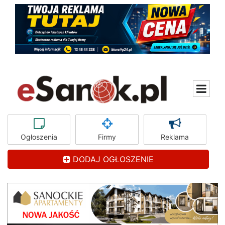
Ogłoszenia
Firmy
Reklama
DODAJ OGŁOSZENIE