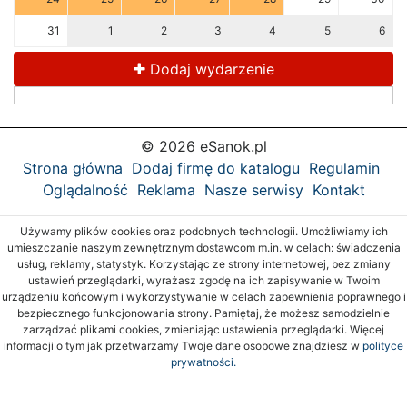
31
1
2
3
4
5
6
Dodaj wydarzenie
© 2026 eSanok.pl
Strona główna
Dodaj firmę do katalogu
Regulamin
Oglądalność
Reklama
Nasze serwisy
Kontakt
Używamy plików cookies oraz podobnych technologii. Umożliwiamy ich
umieszczanie naszym zewnętrznym dostawcom m.in. w celach: świadczenia
usług, reklamy, statystyk. Korzystając ze strony internetowej, bez zmiany
ustawień przeglądarki, wyrażasz zgodę na ich zapisywanie w Twoim
urządzeniu końcowym i wykorzystywanie w celach zapewnienia poprawnego i
bezpiecznego funkcjonowania strony. Pamiętaj, że możesz samodzielnie
zarządzać plikami cookies, zmieniając ustawienia przeglądarki. Więcej
informacji o tym jak przetwarzamy Twoje dane osobowe znajdziesz w
polityce
prywatności.