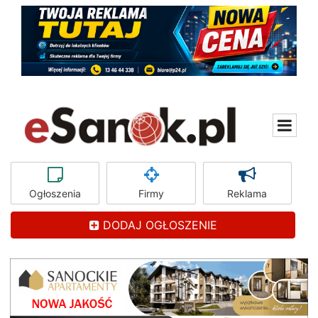
Ogłoszenia
Firmy
Reklama
DODAJ OGŁOSZENIE