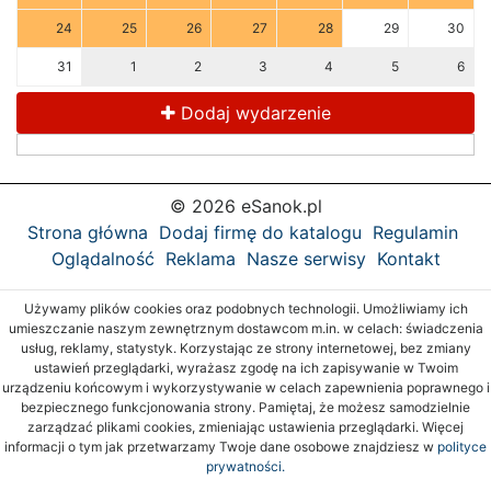
24
25
26
27
28
29
30
31
1
2
3
4
5
6
Dodaj wydarzenie
© 2026 eSanok.pl
Strona główna
Dodaj firmę do katalogu
Regulamin
Oglądalność
Reklama
Nasze serwisy
Kontakt
Używamy plików cookies oraz podobnych technologii. Umożliwiamy ich
umieszczanie naszym zewnętrznym dostawcom m.in. w celach: świadczenia
usług, reklamy, statystyk. Korzystając ze strony internetowej, bez zmiany
ustawień przeglądarki, wyrażasz zgodę na ich zapisywanie w Twoim
urządzeniu końcowym i wykorzystywanie w celach zapewnienia poprawnego i
bezpiecznego funkcjonowania strony. Pamiętaj, że możesz samodzielnie
zarządzać plikami cookies, zmieniając ustawienia przeglądarki. Więcej
informacji o tym jak przetwarzamy Twoje dane osobowe znajdziesz w
polityce
prywatności.