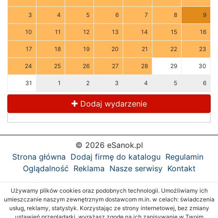
3
4
5
6
7
8
9
10
11
12
13
14
15
16
17
18
19
20
21
22
23
24
25
26
27
28
29
30
31
1
2
3
4
5
6
Dodaj wydarzenie
© 2026 eSanok.pl
Strona główna
Dodaj firmę do katalogu
Regulamin
Oglądalność
Reklama
Nasze serwisy
Kontakt
Używamy plików cookies oraz podobnych technologii. Umożliwiamy ich
umieszczanie naszym zewnętrznym dostawcom m.in. w celach: świadczenia
usług, reklamy, statystyk. Korzystając ze strony internetowej, bez zmiany
ustawień przeglądarki, wyrażasz zgodę na ich zapisywanie w Twoim