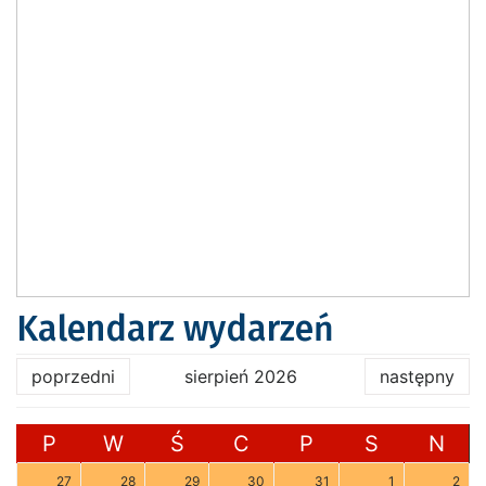
Kalendarz wydarzeń
poprzedni
sierpień 2026
następny
P
W
Ś
C
P
S
N
27
28
29
30
31
1
2