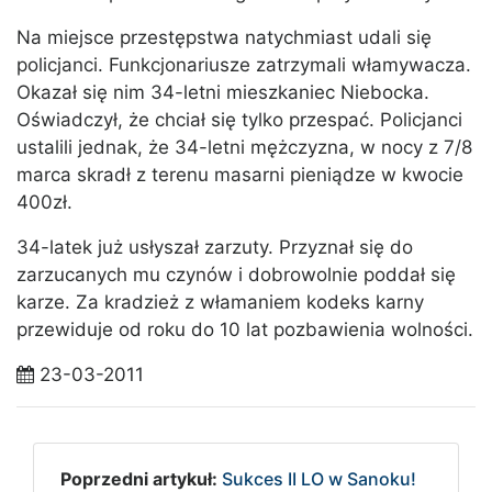
Na miejsce przestępstwa natychmiast udali się
policjanci. Funkcjonariusze zatrzymali włamywacza.
Okazał się nim 34-letni mieszkaniec Niebocka.
Oświadczył, że chciał się tylko przespać. Policjanci
ustalili jednak, że 34-letni mężczyzna, w nocy z 7/8
marca skradł z terenu masarni pieniądze w kwocie
400zł.
34-latek już usłyszał zarzuty. Przyznał się do
zarzucanych mu czynów i dobrowolnie poddał się
karze. Za kradzież z włamaniem kodeks karny
przewiduje od roku do 10 lat pozbawienia wolności.
23-03-2011
Poprzedni artykuł:
Sukces II LO w Sanoku!