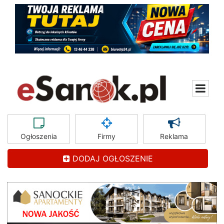
Ogłoszenia
Firmy
Reklama
DODAJ OGŁOSZENIE